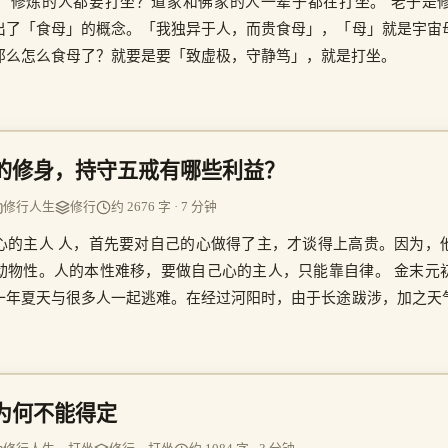
，修炼的人都要打坐？道家和佛家的人一辈子都在打坐。 老子是
出了「食母」的概念。「我独异于人，而贵食母」，「母」就是宇宙
那么怎么食母了？就要是要「致虚极，守静笃」，就是打坐。
的修身，持守五戒有哪些利益？
修行人生
修行
约 2676 字 · 7 分钟
心的主人 人，首先要对自己的心做得了主，才谈得上高贵。因为，
动物性。人的本性难移，要做自己心的主人，只能靠自律。 金末元
一年夏天与很多人一起逃难。在经过河阳时，由于长途跋涉，加之天
为何不能得定