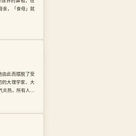
修炼界的鼻祖，在
母亲，「食母」就
他由此而摆脱了受
初的大理学家、大
气炎热，所有人都