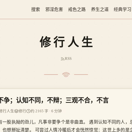
搜索
邪淫危害
戒色之路
养生之道
经典学习
修行人生
RSS
不争；认知不同，不辩；三观不合，不言
修行人生
修行
约 2165 字 · 6 分钟
有一股执拗的劲儿，凡事非要争个是非曲直。 遇到认知不同的人，
，也想掰扯清楚。 可尝过人情冷暖后才会恍然惊觉：这世上多的是