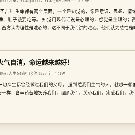
修行人生、打坐
修行、打坐
约 1084 字 · 3 分钟
·圣吉》 生命都有两个层面，一个是知觉的，像是意识、思想、情
睡、肚子饿要吃等。 知觉用现代话说是心理的，感觉是生理的；
。西方认为理性是唯心的，这不同于我们讲的唯心，他们认为感性是
转动，有时多一点有时少一点，你清楚么？
火气自消，命运越来越好！
修行人生
修行
约 1329 字 · 4 分钟
一切众生都曾经做过我们的父母。 遇到惹我们生气的人，就想一想
母一样，含辛茹苦地抚养我们，照顾我们，关心我们，疼爱我们，我