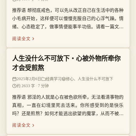
推荐语 想彻底戒色，可以先从改正自己在生活中的各种
小毛病开始，这样便可以慢慢克服自己的心浮气躁。情
绪、心态稳定了，做事情便能事半功倍。请看一篇文章
「舍弃浮躁，人生才能淡定如水」。
阅读全文
人生没什么不可放下・心被外物所牵你
才会受煎熬
2025年2月6日
经典学习
修心、人生没什么不可放下
约 2633 字 · 7 分钟
推荐语 邪淫的人就是心在被色欲所牵，无法看清事物的
真相，一直在幻境里死去活来。你所感受到的是快乐
吗？还是煎熬？如何才能逃出欲望的魔掌，从而不被外
物所牵呢？请看文章「心被外物所牵你才会受煎熬」。
阅读全文