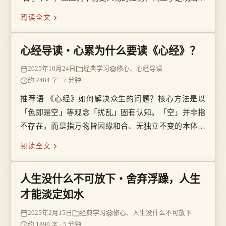
意志、促人成长的道理。并引申到国家治理层面，强调
阅读全文
忧患意识是生存和发展的关键，安逸享乐则可能导致衰
亡。这一思想对后世产生了深远影响，成为儒家经典中
心经导读・心累为什么要读《心经》？
关于修身治国的重要论述。
2025年10月24日
经典学习
修心、心经导读
约 2484 字 · 7 分钟
推荐语 《心经》如何解决众生的问题？核心方法是以
「色即是空」等观念「扰乱」固有认知。「空」并非指
不存在，而是指万物皆因缘和合、无独立不变的本体。
通过颠覆对股票、婚姻等世间事物的执着，引导心灵跳
阅读全文
出局限，抵达更高境界 —— 心本如秋月皎洁，却不可
言说，在一念间即能转换现实的体验。
人生没什么不可放下・舍弃浮躁，人生
才能淡定如水
2025年2月15日
经典学习
修心、人生没什么不可放下
约 1890 字 · 5 分钟