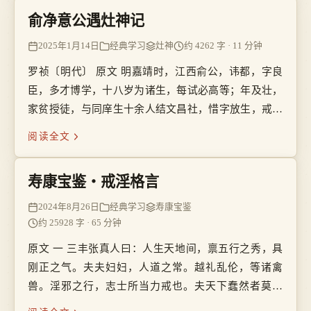
俞净意公遇灶神记
2025年1月14日
经典学习
灶神
约 4262 字 · 11 分钟
罗祯〔明代〕 原文 明嘉靖时，江西俞公，讳都，字良
臣，多才博学，十八岁为诸生，每试必高等；年及壮，
家贫授徒，与同庠生十余人结文昌社，惜字放生，戒淫
杀口过，行之有年。前后应试七科，皆不中。生五子四
阅读全文
子病夭，其第三子甚聪秀，左足底有双痣，夫妇宝之，
八岁戏于里中，遂失踪，不知所之。生四女仅存其一。
寿康宝鉴・戒淫格言
妻以哭儿女故，二目皆盲。
2024年8月26日
经典学习
寿康宝鉴
约 25928 字 · 65 分钟
原文 一 三丰张真人曰：人生天地间，禀五行之秀，具
刚正之气。夫夫妇妇，人道之常。越礼乱伦，等诸禽
兽。淫邪之行，志士所当力戒也。夫天下蠢然者莫如
物，乃雎鸠定偶而不相乱，哀雁孤鸣而不成行。人不如