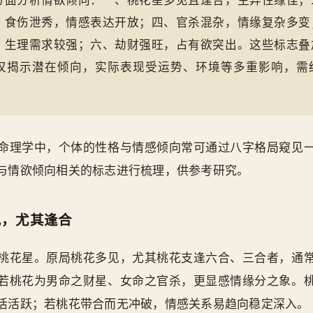
方面分析情欲倾向：一、桃花星多见且逢合，主异性缘佳；
、食伤泄秀，情感表达开放；四、官杀混杂，情缘复杂多变
，生理需求较强；六、劫财强旺，占有欲突出。这些标志叠
仅揭示潜在倾向，实际表现受运势、环境等多重影响，需
命理学中，个体的性格与情感倾向常可通过八字格局窥见
与情欲倾向相关的标志进行梳理，供参考研究。
见，尤其逢合
桃花星。原局桃花多见，尤其桃花支逢六合、三合者，通
若桃花为男命之财星、女命之官杀，更显感情缘分之象。
活活跃；若桃花带合而无冲破，情感关系易趋向稳定深入。