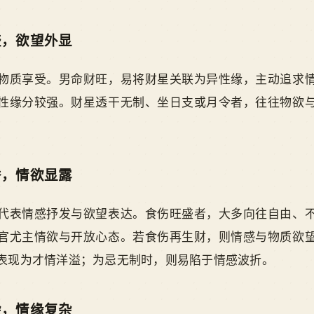
盛，欲望外显
物质享受。男命财旺，易将财星关联为异性缘，主动追求
性缘分较强。财星透干无制、坐日支或月令者，往往物欲
秀，情欲显露
代表情感抒发与欲望表达。食伤旺盛者，大多向往自由、
官尤主情欲与开放心态。若食伤再生财，则情感与物质欲
表现为才情洋溢；为忌无制时，则易陷于情感波折。
杂，情缘复杂