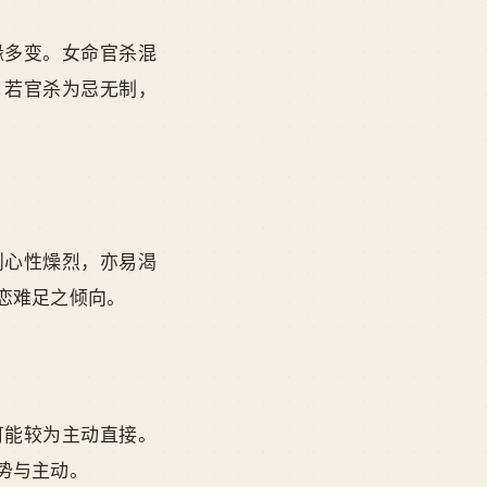
缘多变。女命官杀混
。若官杀为忌无制，
则心性燥烈，亦易渴
恋难足之倾向。
可能较为主动直接。
势与主动。