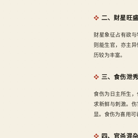
二、财星旺
财星象征占有欲与
则能生官，亦主异
历较为丰富。
三、食伤泄
食伤为日主所生，
求新鲜与刺激。伤
显。食伤为喜用可
四、官杀混