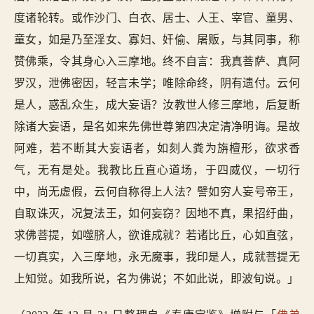
度诸轮转。或作沙门、白衣、居士、人王、宰官、童男、
童女，如是乃至淫女、寡妇、奸偷、屠贩，与其同事，称
赞佛乘，令其身心入三摩地。终不自言：我真菩萨、真阿
罗汉，泄佛密因，轻言未学；唯除命终，阴有遗付。云何
是人，惑乱众生，成大妄语？汝教世人修三摩地，后复断
除诸大妄语，是名如来先佛世尊第四决定清净明诲。是故
阿难，若不断其大妄语者，如刻人粪为旃檀形，欲求香
气，无有是处。我教比丘直心道场，于四威仪，一切行
中，尚无虚假，云何自称得上人法？譬如穷人妄号帝王，
自取诛灭，况复法王，如何妄窃？因地不真，果招纡曲，
求佛菩提，如噬脐人，欲谁成就？若诸比丘，心如直弦，
一切真实，入三摩地，永无魔事，我印是人，成就菩提无
上知觉。如我所说，名为佛说；不如此说，即波旬说。」