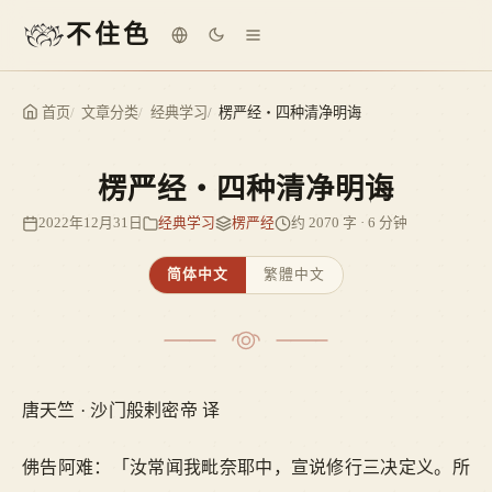
不住色
首页
文章分类
经典学习
楞严经・四种清净明诲
楞严经・四种清净明诲
2022年12月31日
经典学习
楞严经
约 2070 字 · 6 分钟
简体中文
繁體中文
唐天竺 · 沙门般剌密帝 译
佛告阿难：「汝常闻我毗奈耶中，宣说修行三决定义。所