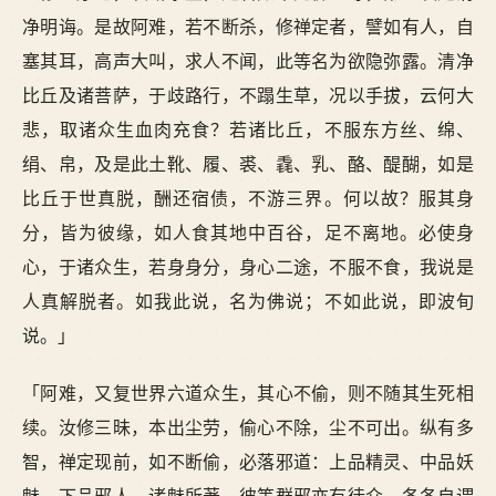
净明诲。是故阿难，若不断杀，修禅定者，譬如有人，自
塞其耳，高声大叫，求人不闻，此等名为欲隐弥露。清净
比丘及诸菩萨，于歧路行，不蹋生草，况以手拔，云何大
悲，取诸众生血肉充食？若诸比丘，不服东方丝、绵、
绢、帛，及是此土靴、履、裘、毳、乳、酪、醍醐，如是
比丘于世真脱，酬还宿债，不游三界。何以故？服其身
分，皆为彼缘，如人食其地中百谷，足不离地。必使身
心，于诸众生，若身身分，身心二途，不服不食，我说是
人真解脱者。如我此说，名为佛说；不如此说，即波旬
说。」
「阿难，又复世界六道众生，其心不偷，则不随其生死相
续。汝修三昧，本出尘劳，偷心不除，尘不可出。纵有多
智，禅定现前，如不断偷，必落邪道：上品精灵、中品妖