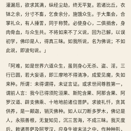
灌漏卮，欲求其满，纵经尘劫，终无平复。若诸比丘，衣
钵之余，分寸不畜，乞食余分，施饿众生。于大集会，合
掌礼众，有人捶詈，同于称赞。必使身心，二俱捐舍，身
肉骨血，与众生共。不将如来不了义说，回为己解，以误
初学，佛印是人，得真三昧。如我所说，名为佛说；不如
此说，即波旬说。」
「阿难，如是世界六道众生，虽则身心无杀、盗、淫，三
行已圆，若大妄语，即三摩地不得清净，成爱见魔，失如
来种。所谓：未得谓得，未证言证。或求世间尊胜第一，
谓前人言：我今已得须陀洹果、斯陀含果、阿那含果、阿
罗汉道、辟支佛乘、十地地前诸位菩萨。求彼礼忏，贪其
供养，是一颠迦，销灭佛种。如人以刀断多罗木，佛记是
人，永殒善根，无复知见，沉三苦海，不成三昧。我灭度
后，敕诸菩萨及阿罗汉，应身生彼末法之中，作种种形，