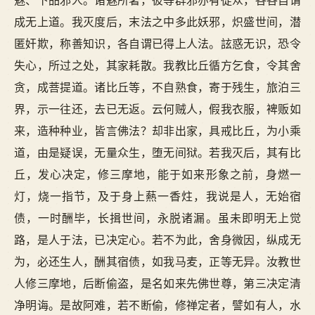
魅、下品邪人。诸魅所著，彼等群邪亦有徒众，各各自谓
成无上道。我灭度后，末法之中多此妖邪，炽盛世间，潜
匿奸欺，称善知识，各自谓已得上人法。詃惑无识，恐令
失心，所过之处，其家耗散。我教比丘循方乞食，令其舍
贪，成菩提道。诸比丘等，不自熟食，寄于残生，旅泊三
界，示一往还，去已无返。云何贼人，假我衣服，裨贩如
来，造种种业，皆言佛法？却非出家，具戒比丘，为小乘
道，由是疑误，无量众生，堕无间狱。若我灭后，其有比
丘，发心决定，修三摩地，能于如来形象之前，身燃一
灯，烧一指节，及于身上爇一香炷，我说是人，无始宿
债，一时酬毕，长揖世间，永脱诸漏。虽未即明无上觉
路，是人于法，已决定心。若不为此，舍身微因，纵成无
为，必还生人，酬其宿债，如我马麦，正等无异。汝教世
人修三摩地，后断偷盗，是名如来先佛世尊，第三决定清
净明诲。是故阿难，若不断偷，修禅定者，譬如有人，水