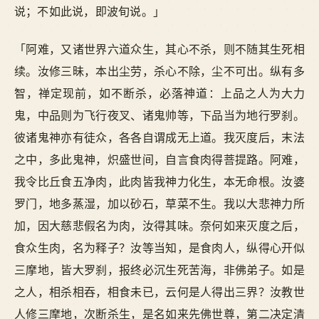
说；不如此说，即波旬说。」
「阿难，又诸世界六道众生，其心不杀，则不随其生死相
续。汝修三昧，本出尘劳，杀心不除，尘不可出。纵有多
智，禅定现前，如不断杀，必落神道：上品之人为大力
鬼，中品则为飞行夜叉、诸鬼帅等，下品当为地行罗刹。
彼诸鬼神亦有徒众，各各自谓成无上道。我灭度后，末法
之中，多此鬼神，炽盛世间，自言食肉得菩提路。阿难，
我令比丘食五净肉，此肉皆我神力化生，本无命根。汝婆
罗门，地多蒸湿，加以砂石，草菜不生。我以大悲神力所
加，因大慈悲假名为肉，汝得其味。奈何如来灭度之后，
食众生肉，名为释子？汝等当知，是食肉人，纵得心开似
三摩地，皆大罗刹，报终必沉生死苦海，非佛弟子。如是
之人，相杀相吞，相食未已，云何是人得出三界？汝教世
人修三摩地，次断杀生，是名如来先佛世尊，第二决定清