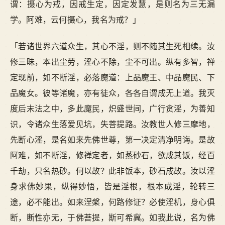
谓：摄心为戒，因戒生定，因定发慧，是则名为三无漏
学。阿难，云何摄心，我名为戒？」
「若诸世界六道众生，其心不淫，则不随其生死相续。汝
修三昧，本出尘劳，淫心不除，尘不可出。纵有多智，禅
定现前，如不断淫，必落魔道：上品魔王、中品魔民、下
品魔女。彼等诸魔，亦有徒众，各各自谓成无上道。我灭
度后末法之中，多此魔民，炽盛世间，广行贪淫，为善知
识，令诸众生落爱见坑，失菩提路。汝教世人修三摩地，
先断心淫，是名如来先佛世尊，第一决定清净明诲。是故
阿难，如不断淫，修禅定者，如蒸砂石，欲成其饭，经百
千劫，只名热砂。何以故？此非饭本，砂石成故。汝以淫
身求佛妙果，纵得妙悟，皆是淫根，根本成淫，轮转三
途，必不能出。如来涅槃，何路修证？必使淫机，身心俱
断，断性亦无，于佛菩提，斯可希冀。如我此说，名为佛