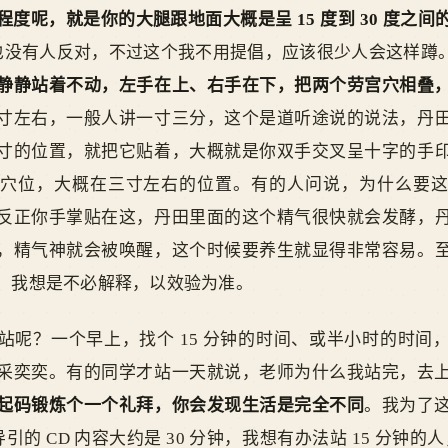
度呢，就是你的大腿跟地面大概是呈 15 度到 30 度之间
，也没有人反对，不过这个我不用提倡，应该很少人会这样蹲。你只
静静站着不动，左手在上、右手在下，把两个劳宫穴相叠
寸左右，一般人讲一寸三分，这个是道听途说的说法，丹
寸的位置，就把它贴着，大概就是你双手交叉呈十字的手
穴位，大概在三寸左右的位置。有的人问说，为什么要
反正你手掌贴在这，丹田里面的这个精气很快就会发酵，
，精气神就会被唤醒，这个时候要养生就显得非常容易。
，我想是不必解释，以效验为准。
站呢？一个早上，找个 15 分钟的时间、或半小时的时间
采奕奕。有的同学才站一天就说，老师为什么我站完，去
起码锻炼个一个礼拜，你会发现生活是完全不同
。我为了
引的 CD 内容大约是 30 分钟，我想有办法站 15 分钟的人，听