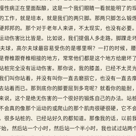
慢性病正在里面酝酿，这是一个我们眼睛一看就能明了的
的工作，就是培本，就是我们的两只脚。那两只脚怎么锻
硬邦邦的。那个对于老年人来讲，不太现实，也没有必要
运动伤害比比皆是。比如说，我们提倡人多走路，脚踝走
夫球，高尔夫球最容易受伤的是哪里啊？一打的时候，
是脊椎跟脊椎相接的地方，常常他们都是这个地方给磨坏
站桩完全没有运动伤害。那你说，我的膝盖，已经不太灵
我们叫你站着，并没有叫你一直去磨损它，也没有一直去
去站着而已。那到底你的脚要屈到多弯呢？就看你的能耐
来说，这个是绝无伤害的一个很好的锻炼自己的办法。站
不会真的像那个运动的或爬山的那个肌肉很硬很硬，它不
。很多站桩的、已经站好久的都知道。那像我的话，以前
分钟开始，然后站一个小时，然后站一个半小时，我也试过站两