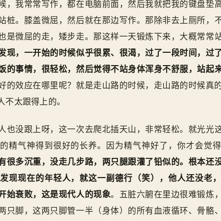
候，我常常写作，都在电脑前面，然后我就把我的键盘垫
站桩。膝盖微屈，然后就在那边写作。那除非去上厕所，
也是微屈的走，矮步走。那这样一天锻炼下来，大概常常
发现，一开始的时候似乎很累、很渴，过了一段时间，过
饭的事情，很轻松，然后觉得不站身体浑身不舒服，站起
好的效应在哪里呢？就是走山路的时候，走山路的时候真
人不太跟得上的。
人也没跟上呀，这一次去爬北插天山，非常轻松。就光光
的精气神得到很好的长养。因为精气神好了，你才会觉
有很多沉重，没走几步路，两只腿跟灌了铅似的。根本还
发现现在的年轻人，就这一副德行（笑），他人还没老
开始衰败，这是现代人的现象
。五脏六腑在里边很难锻炼
两只脚，这两只脚管一半（身体）的所有血液循环、骨骼