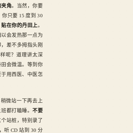
的夹角
。当然，你要
要 15 度到 30
，贴在你的丹田上
。
田以会发热那一点为
印，差不多拇指头刚
这样呢？道理讲太深
丹田会微温。等到你
至于用西医、中医怎
，稍微站一下再去上
上班都打瞌睡。
不要
这个站桩，特别录了
 CD 站到 30 分