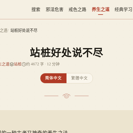
搜索
邪淫危害
戒色之路
养生之道
经典学习
之道
站桩好处说不尽
站桩好处说不尽
生之道
站桩
约 4672 字 · 12 分钟
简体中文
繁體中文