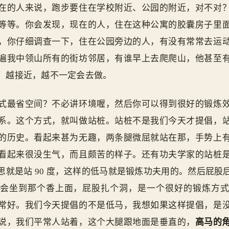
在的人来说，跑步要住在学校附近、公园的附近，对不对
等等。你会发现，现在的人，住在这种公寓的胶囊房子里
，你仔细调查一下，住在公园旁边的人，有没有常常去运
遍我中领山所有的街坊邻居，有谁早上去爬爬山，他甚至
。越接近，越不一定会去做。
式最省空间？不必讲环境喔，然后你可以得到很好的锻炼
系。这个方式，就叫做站桩。站桩不是我们今天才提倡，
的历史。看起来甚为无趣，两条腿微屈就站在那，手势上
看起来很没生气，而且颇苦的样子。还有功夫学家的站桩
思就是站 90 度，这样的低马就是锻炼功夫用的。然后屁股
会坐到那个香上面，屁股扎个洞，是一个很好的锻炼方
常好。我们今天提倡的不是低马，我想如果这样提倡，是
说，我们平常人站着，这个大腿跟地面是垂直的，
高马的