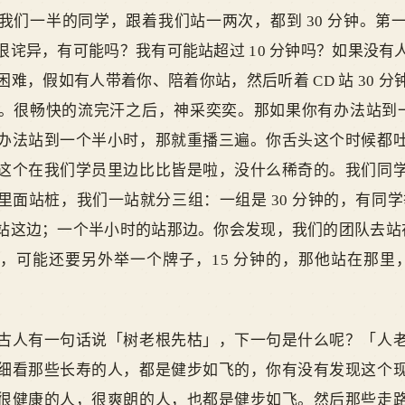
我们一半的同学，跟着我们站一两次，都到 30 分钟。第
很诧异，有可能吗？我有可能站超过 10 分钟吗？如果没有
有困难，假如有人带着你、陪着你站，然后听着 CD 站 30 
。很畅快的流完汗之后，神采奕奕。那如果你有办法站到一
办法站到一个半小时，那就重播三遍。你舌头这个时候都
这个在我们学员里边比比皆是啦，没什么稀奇的。我们同
面站桩，我们一站就分三组：一组是 30 分钟的，有同学举
站这边；一个半小时的站那边。你会发现，我们的团队去站在 
，可能还要另外举一个牌子，15 分钟的，那他站在那里，适
古人有一句话说「树老根先枯」，下一句是什么呢？「人
细看那些长寿的人，都是健步如飞的，你有没有发现这个
很健康的人，很爽朗的人，也都是健步如飞。然后那些走